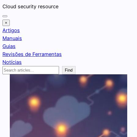
Pular
Cloud security resource
para
o
×
conteúdo
Artigos
Manuais
Guias
Revisões de Ferramentas
Notícias
Search
Find