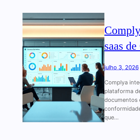
Complya
saas de
julho 3, 2026
Complya inte
plataforma d
documentos d
conformidade.
que…