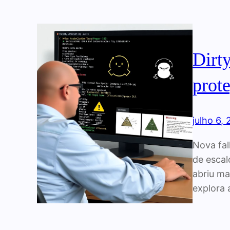
Dirt
prot
julho 6,
Nova fal
de escal
abriu ma
explora