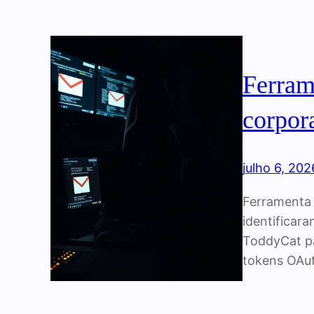
Ferram
corpor
julho 6, 202
Ferramenta 
identificara
ToddyCat pa
tokens OAu