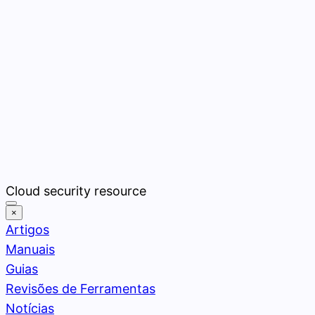
Pular
Cloud security resource
para
×
o
Artigos
conteúdo
Manuais
Guias
Revisões de Ferramentas
Notícias