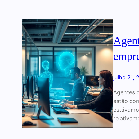
Agent
empre
julho 21,
Agentes d
estão co
estávamos
relativam