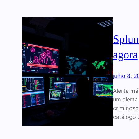
Splun
agora
julho 8, 
Alerta má
um alerta
criminoso
catálogo 