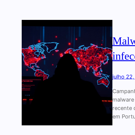
Malw
infec
julho 22
Campanha
malware 
recente 
em Port