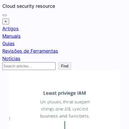
Pular
Cloud security resource
para
o
×
conteúdo
Artigos
Manuais
Guias
Revisões de Ferramentas
Notícias
Search
Find