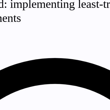
d: implementing least-tr
ments