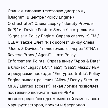
Опишем типовую текстовую диаграмму.
[Diagram: В центре “Policy Engine /
Orchestrator”. Слева сверху “Identity Provider
(IdP)” и “Device Posture Service” с стрелками
“Signals” в Policy Engine. Справа сверху “SIEM /
UEBA” также шлёт “Risk scores”. Внизу слева
“Users & Devices” подключаются через “ZTNA /
Reverse Proxy / Agent” — это Policy
Enforcement Points. Справа внизу “Apps & Data”
в блоках “Legacy DC”, “IaaS”, “SaaS”. Между PEP
и ресурсами проходит “Encrypted traffic”. Policy
Engine выдаёт решения “Allow / Deny / Step‑up
MFA / Limited access”.] Такая логика позволяет
постепенно включать новые PEP в
легаси‑среды без одномоментной замены всех
маршрутизаторов, прокси и фаерволов.