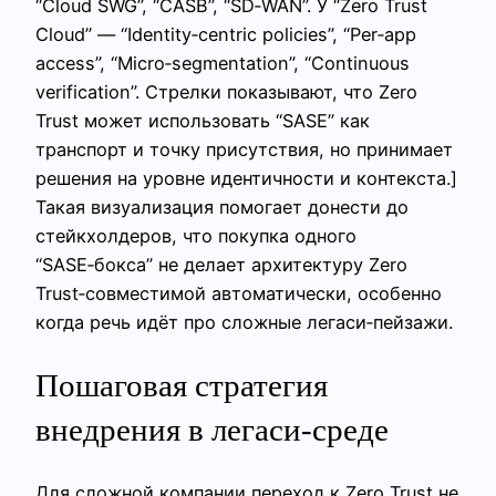
“Cloud SWG”, “CASB”, “SD‑WAN”. У “Zero Trust
Cloud” — “Identity‑centric policies”, “Per‑app
access”, “Micro‑segmentation”, “Continuous
verification”. Стрелки показывают, что Zero
Trust может использовать “SASE” как
транспорт и точку присутствия, но принимает
решения на уровне идентичности и контекста.]
Такая визуализация помогает донести до
стейкхолдеров, что покупка одного
“SASE‑бокса” не делает архитектуру Zero
Trust‑совместимой автоматически, особенно
когда речь идёт про сложные легаси‑пейзажи.
Пошаговая стратегия
внедрения в легаси‑среде
Для сложной компании переход к Zero Trust не