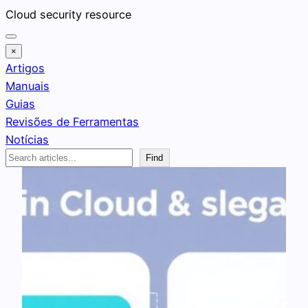
Pular
Cloud security resource
para
o
×
conteúdo
Artigos
Manuais
Guias
Revisões de Ferramentas
Notícias
Search
Find