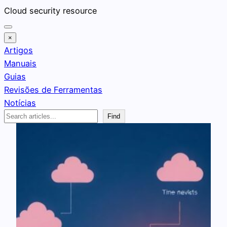
Pular
Cloud security resource
para
o
×
conteúdo
Artigos
Manuais
Guias
Revisões de Ferramentas
Notícias
Search
Find