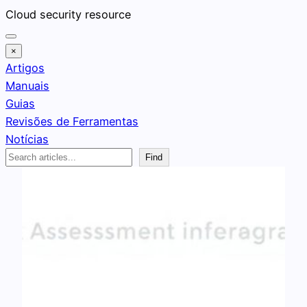
Pular
Cloud security resource
para
o
×
conteúdo
Artigos
Manuais
Guias
Revisões de Ferramentas
Notícias
Search
Find