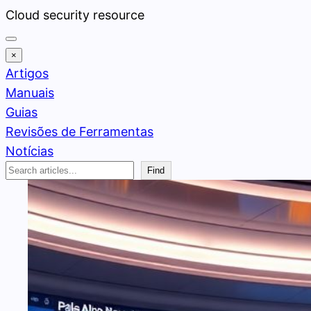
Pular
Cloud security resource
para
o
×
conteúdo
Artigos
Manuais
Guias
Revisões de Ferramentas
Notícias
Search
Find