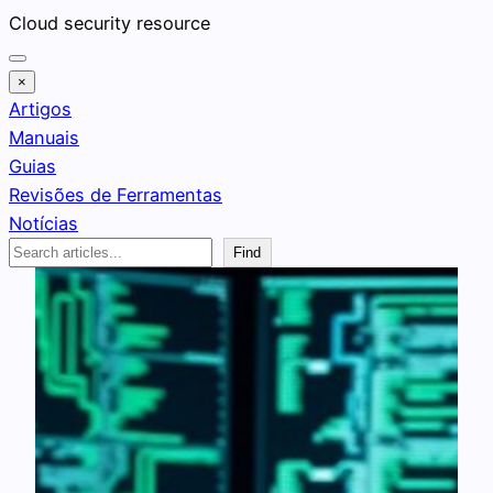
Pular
Cloud security resource
para
o
×
conteúdo
Artigos
Manuais
Guias
Revisões de Ferramentas
Notícias
Search
Find