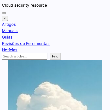
Pular
Cloud security resource
para
o
×
conteúdo
Artigos
Manuais
Guias
Revisões de Ferramentas
Notícias
Search
Find