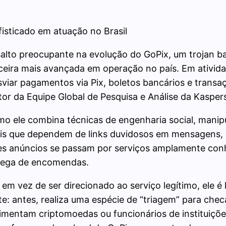
fisticado em atuação no Brasil
salto preocupante na evolução do GoPix, um trojan ba
nceira mais avançada em operação no país. Em ativi
sviar pagamentos via Pix, boletos bancários e trans
etor da Equipe Global de Pesquisa e Análise da Kaspe
omo ele combina técnicas de engenharia social, man
ais que dependem de links duvidosos em mensagens, 
sses anúncios se passam por serviços amplamente c
trega de encomendas.
 em vez de ser direcionado ao serviço legítimo, ele é
: antes, realiza uma espécie de “triagem” para checa
vimentam criptomoedas ou funcionários de instituiçõe