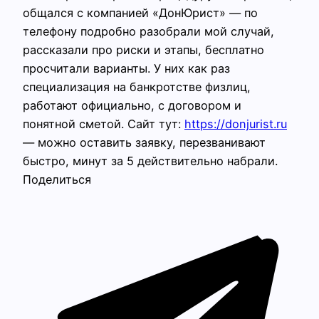
общался с компанией «ДонЮрист» — по
телефону подробно разобрали мой случай,
рассказали про риски и этапы, бесплатно
просчитали варианты. У них как раз
специализация на банкротстве физлиц,
работают официально, с договором и
понятной сметой. Сайт тут:
https://donjurist.ru
— можно оставить заявку, перезванивают
быстро, минут за 5 действительно набрали.
Поделиться