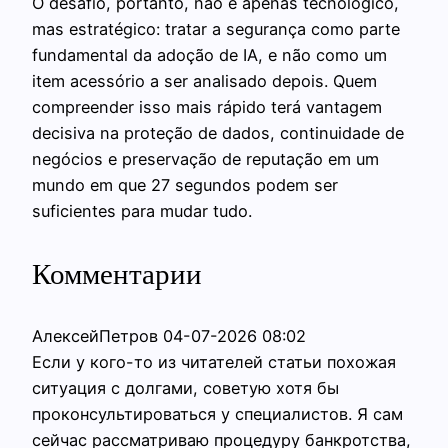
O desafio, portanto, não é apenas tecnológico,
mas estratégico: tratar a segurança como parte
fundamental da adoção de IA, e não como um
item acessório a ser analisado depois. Quem
compreender isso mais rápido terá vantagem
decisiva na proteção de dados, continuidade de
negócios e preservação de reputação em um
mundo em que 27 segundos podem ser
suficientes para mudar tudo.
Комментарии
АлексейПетров
04-07-2026 08:02
Если у кого-то из читателей статьи похожая
ситуация с долгами, советую хотя бы
проконсультироваться у специалистов. Я сам
сейчас рассматриваю процедуру банкротства,