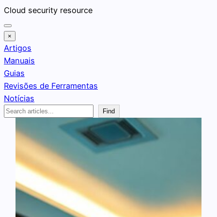
Pular
Cloud security resource
para
o
×
conteúdo
Artigos
Manuais
Guias
Revisões de Ferramentas
Notícias
Search
Find