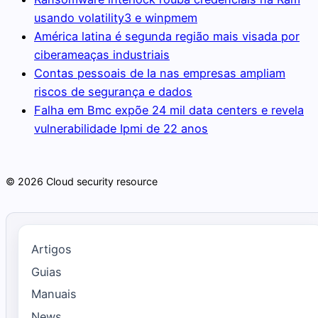
usando volatility3 e winpmem
América latina é segunda região mais visada por
ciberameaças industriais
Contas pessoais de Ia nas empresas ampliam
riscos de segurança e dados
Falha em Bmc expõe 24 mil data centers e revela
vulnerabilidade Ipmi de 22 anos
© 2026 Cloud security resource
Artigos
Guias
Manuais
News