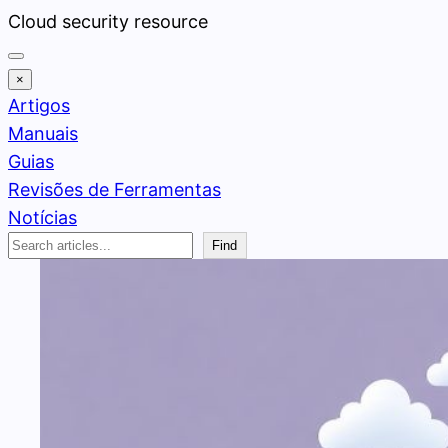
Pular
Cloud security resource
para
o
×
conteúdo
Artigos
Manuais
Guias
Revisões de Ferramentas
Notícias
Search
Find