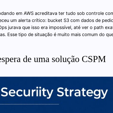
ando em AWS acreditava ter tudo sob controle com s
u um alerta crítico: bucket S3 com dados de pedidos 
s jurava que isso era impossível, até ver o path exat
s. Esse tipo de situação é muito mais comum do que 
ê espera de uma solução CSPM