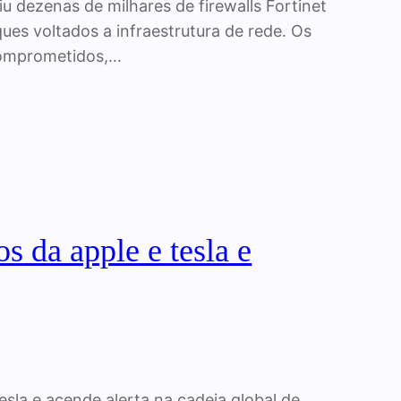
u dezenas de milhares de firewalls Fortinet
ues voltados a infraestrutura de rede. Os
comprometidos,…
s da apple e tesla e
esla e acende alerta na cadeia global de