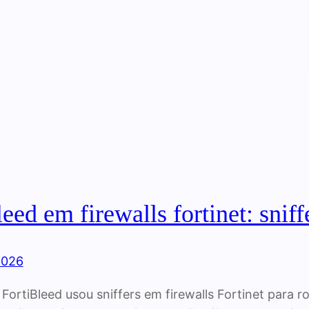
leed em firewalls fortinet: snif
2026
ortiBleed usou sniffers em firewalls Fortinet para r