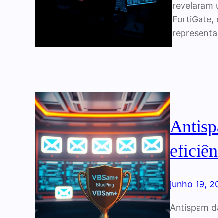
revelaram 
FortiGate, 
representa
Antisp
eficiê
junho 19, 2
Antispam da