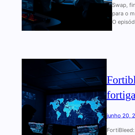
Swap, fi
para o m
O episód
Fortib
fortig
junho 20, 
FortiBleed