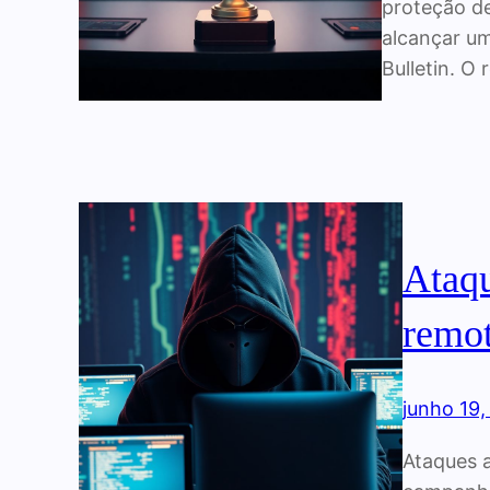
proteção de
alcançar um
Bulletin. O
Ataqu
remot
junho 19
Ataques a