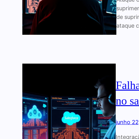
suprimen
de supri
ataque c
Falh
no sa
junho 22
Integraç