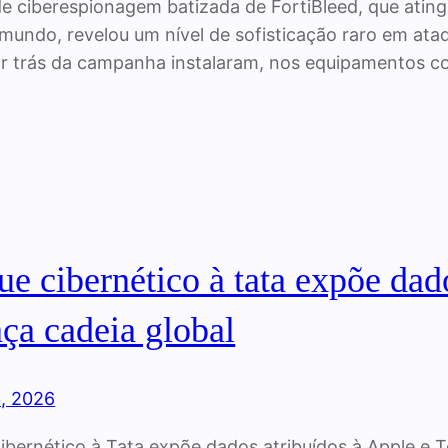
e ciberespionagem batizada de FortiBleed, que atingi
mundo, revelou um nível de sofisticação raro em ataq
r trás da campanha instalaram, nos equipamentos 
e cibernético à tata expõe dado
ça cadeia global
3, 2026
ibernético à Tata expõe dados atribuídos à Apple e T