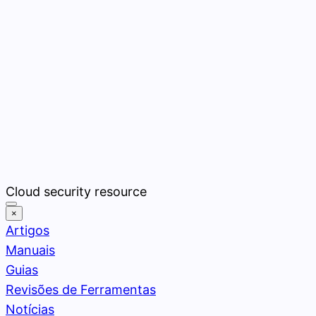
Pular
Cloud security resource
para
×
o
Artigos
conteúdo
Manuais
Guias
Revisões de Ferramentas
Notícias