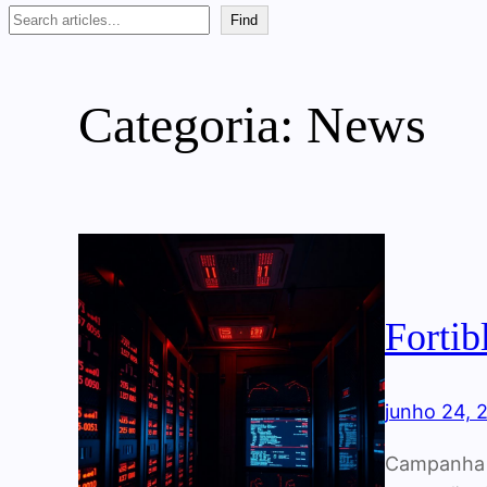
Search
Find
Categoria:
News
Fortib
junho 24, 
Campanha F