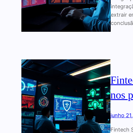
integraç
extrair 
conclusã
Finte
nos 
junho 21
Fintech 