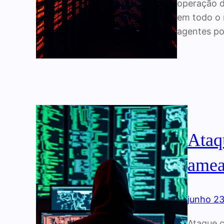
operação d
em todo o 
agentes po
Ataqu
amea
junho 2
Ataque c