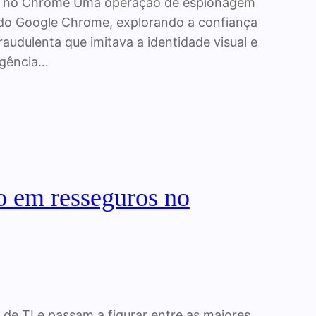
cas no Chrome Uma operação de espionagem
ões do Google Chrome, explorando a confiança
audulenta que imitava a identidade visual e
igência…
co em resseguros no
 de TI e passam a figurar entre as maiores