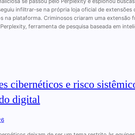
aliciosa se passou pelo Perplexity e espionou bus
seguiu infiltrar-se na própria loja oficial de extens
os na plataforma. Criminosos criaram uma extensão fr
Perplexity, ferramenta de pesquisa baseada em intel
s cibernéticos e risco sistêmi
o digital
26
bernéticos deixam de ser um tema restrito às equipes