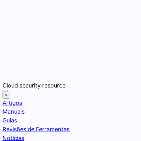
Pular
Cloud security resource
para
×
o
Artigos
conteúdo
Manuais
Guias
Revisões de Ferramentas
Notícias