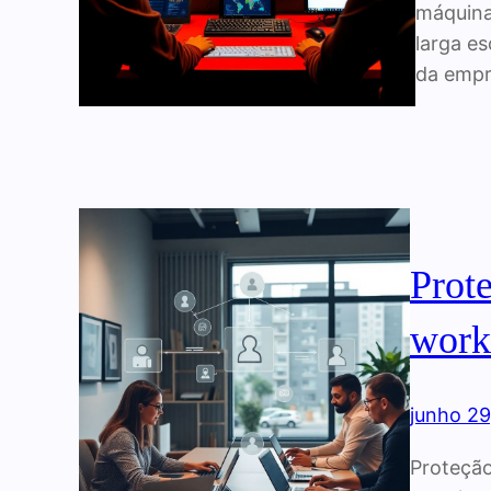
máquina
larga e
da empr
Prot
work
junho 29
Proteção