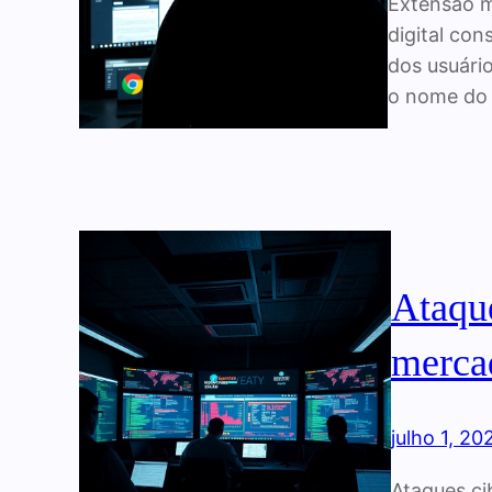
Extensão m
digital con
dos usuári
o nome do 
Ataque
mercad
julho 1, 20
Ataques ci