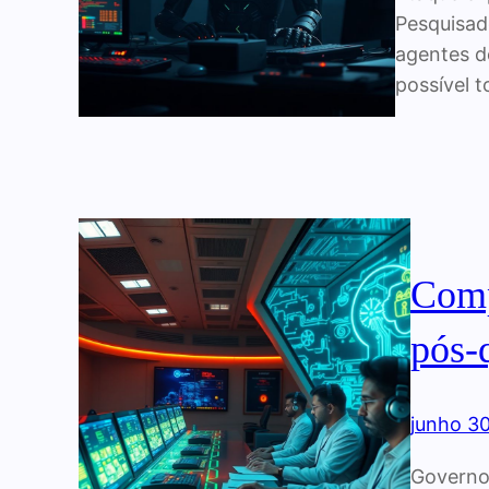
Pesquisad
agentes d
possível 
Comp
pós-q
junho 3
Governo 