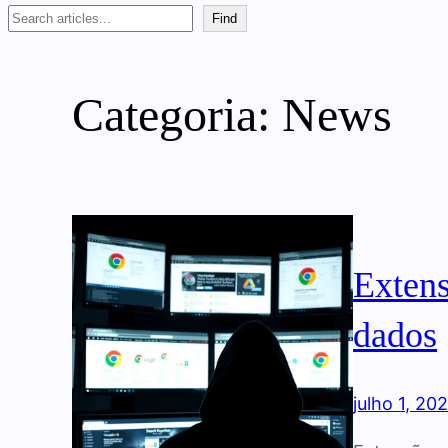
Search
Find
Categoria:
News
Extens
dados
julho 1, 20