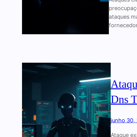
preocupaçõ
ataques ma
fornecedor
Ataqu
Dns T
junho 30,
Ataque ex