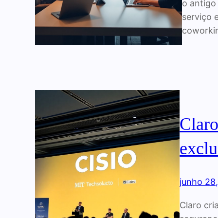
o antigo
serviço 
coworkin
Claro
exclu
junho 28
Claro cri