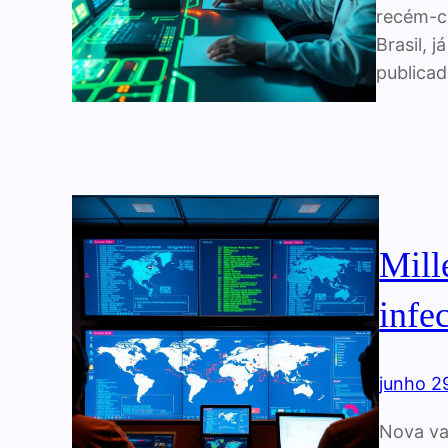
recém-cr
Brasil, 
publicad
Mill
infe
junho 2
Nova va